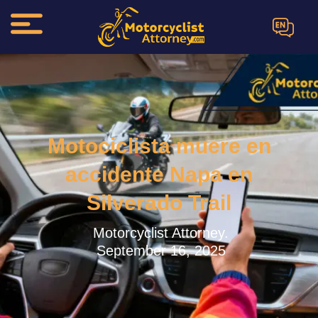
EN
Motociclista muere en
accidente Napa en
Silverado Trail
Motorcyclist Attorney.
September 16, 2025