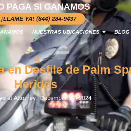
O PAGA SI GANAMOS
¡LLAME YA! (844) 284-9437
GANAMOS
NUESTRAS UBICACIONES
BLOG
a en Desfile de Palm Sp
Heridos
clist Attorney.
December 10, 2024