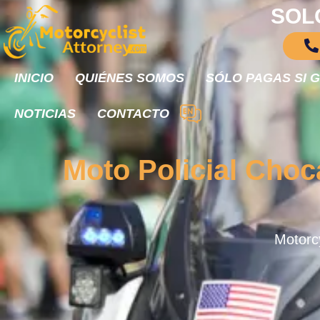
SOL
INICIO
QUIÉNES SOMOS
SÓLO PAGAS SI 
NOTICIAS
CONTACTO
Moto Policial Choc
Motorcy