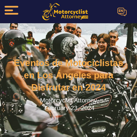
EN
Eventos de Motociclistas
en Los Ángeles para
Disfrutar en 2024
Motorcyclist Attorney.
February 23, 2024