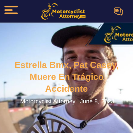
EN
Estrella Bmx, Pat Casey,
Muere En Trágico
Accidente
Motorcyclist Attorney.
June 8, 2023