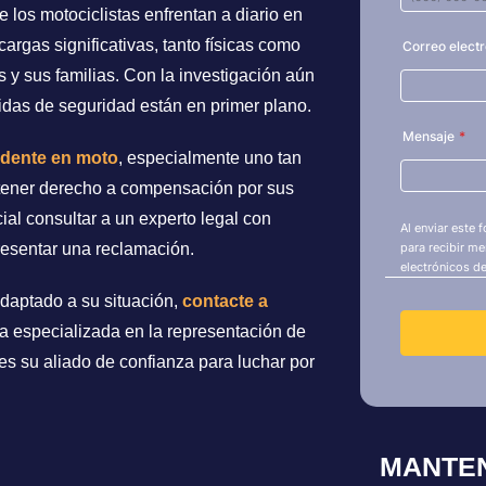
 los motociclistas enfrentan a diario en
argas significativas, tanto físicas como
 y sus familias. Con la investigación aún
idas de seguridad están en primer plano.
idente en moto
, especialmente uno tan
 tener derecho a compensación por sus
ial consultar a un experto legal con
resentar una reclamación.
adaptado a su situación,
contacte a
a especializada en la representación de
 es su aliado de confianza para luchar por
MANTE