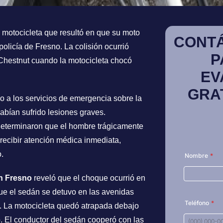
 motocicleta que resultó en que su moto
CONT
olicía de Fresno. La colisión ocurrió
P
 Chestnut cuando la motocicleta chocó
EV
GRA
 a los servicios de emergencia sobre la
abían sufrido lesiones graves.
 determinaron que el hombre trágicamente
 recibir atención médica inmediata,
.
en Fresno
reveló que el choque ocurrió en
que el sedán se detuvo en las avenidas
a. La motocicleta quedó atrapada debajo
to. El conductor del sedán cooperó con las