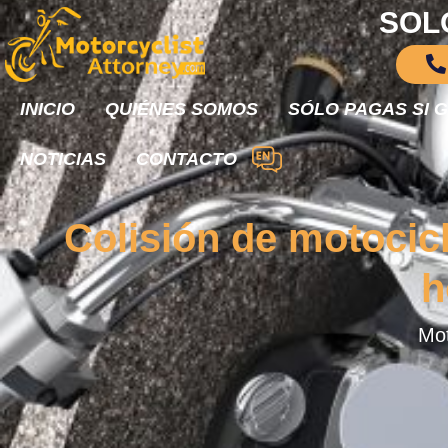
SOL
INICIO
QUIÉNES SOMOS
SÓLO PAGAS SI 
NOTICIAS
CONTACTO
Colisión de motocicl
h
Mot