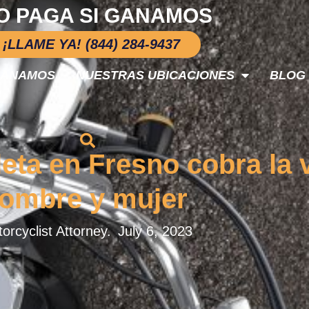
O PAGA SI GANAMOS
¡LLAME YA! (844) 284-9437
GANAMOS
NUESTRAS UBICACIONES
BLOG
eta en Fresno cobra la 
ombre y mujer
orcyclist Attorney.
July 6, 2023