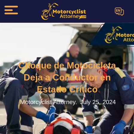
EN
Choque de Motocicleta
Deja a Conductor en
Estado Crítico
Motorcyclist Attorney.
July 25, 2024