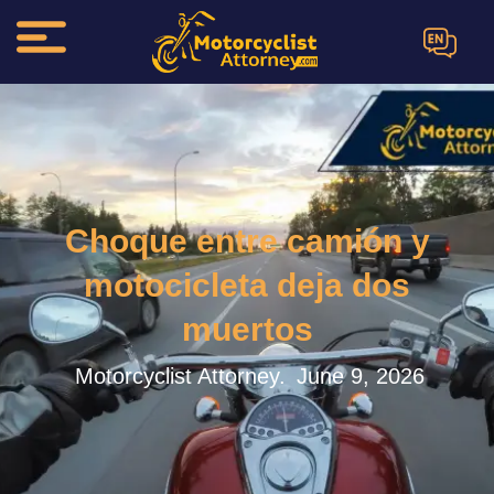
EN
Choque entre camión y
motocicleta deja dos
muertos
Motorcyclist Attorney.
June 9, 2026