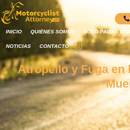
SOL
INICIO
QUIÉNES SOMOS
SÓLO PAGAS SI 
NOTICIAS
CONTACTO
Atropello y Fuga en
Muer
Motor