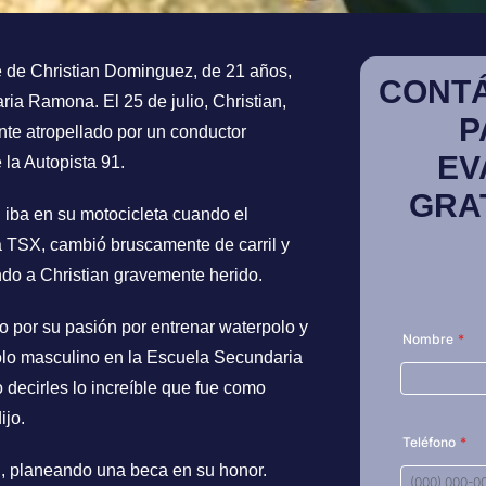
te de Christian Dominguez, de 21 años,
CONT
ia Ramona. El 25 de julio, Christian,
P
nte atropellado por un conductor
EV
 la Autopista 91.
GRA
n iba en su motocicleta cuando el
TSX, cambió bruscamente de carril y
ndo a Christian gravemente herido.
o por su pasión por entrenar waterpolo y
olo masculino en la Escuela Secundaria
 decirles lo increíble que fue como
ijo.
n, planeando una beca en su honor.