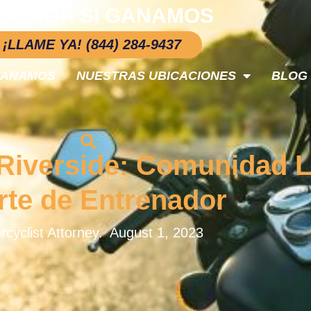
O PAGA SI GANAMOS
¡LLAME YA! (844) 284-9437
GANAMOS
NUESTRAS UBICACIONES
BLOG
 Riverside: Comunidad 
te de Entrenador
cyclist Attorney.
August 1, 2023