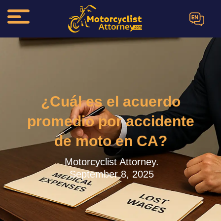
EN
¿Cuál es el acuerdo
promedio por accidente
de moto en CA?
Motorcyclist Attorney.
September 8, 2025