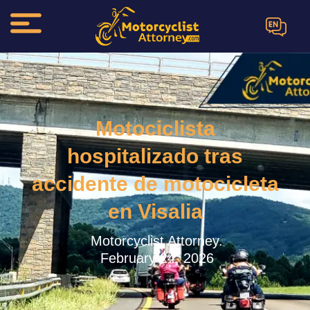
EN
Motociclista
hospitalizado tras
accidente de motocicleta
en Visalia
Motorcyclist Attorney.
February 24, 2026