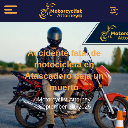
EN
Accidente fatal de
motocicleta en
Atascadero deja un
muerto
Motorcyclist Attorney.
September 30, 2025