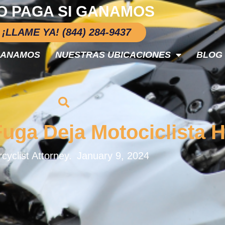
O PAGA SI GANAMOS
¡LLAME YA! (844) 284-9437
GANAMOS
NUESTRAS UBICACIONES
BLOG
uga Deja Motociclista H
cyclist Attorney.
January 9, 2024