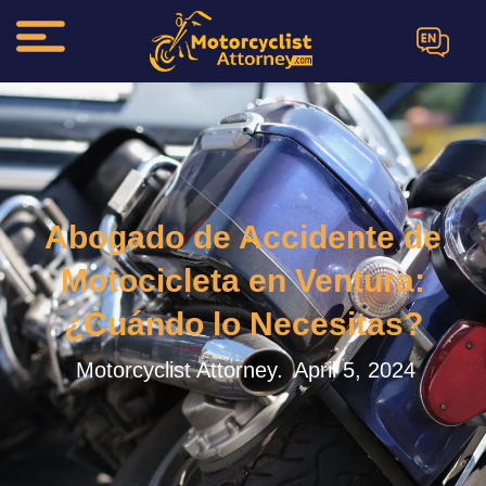
EN
Abogado de Accidente de
Motocicleta en Ventura:
¿Cuándo lo Necesitas?
Motorcyclist Attorney.
April 5, 2024