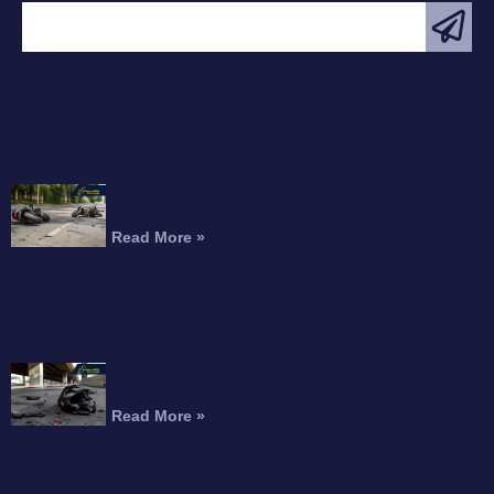
ARTÍCULO
DESTACADO
Choque Fatal de Motocicleta en la Interestatal
215 Mata a un Conductor
Read More »
Motociclista Muerto Tras Caer de un Paso
Elevado de la Autopista
Read More »