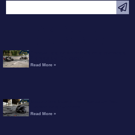
ARTÍCULO
DESTACADO
Choque Fatal de Motocicleta en la Interestatal
215 Mata a un Conductor
Read More »
Motociclista Muerto Tras Caer de un Paso
Elevado de la Autopista
Read More »