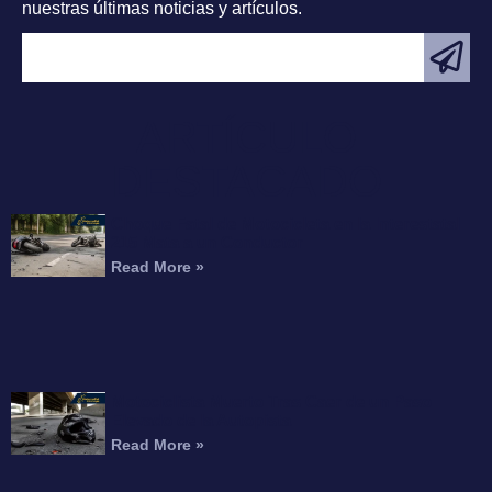
nuestras últimas noticias y artículos.
ARTÍCULO
DESTACADO
Choque Fatal de Motocicleta en la Interestatal
215 Mata a un Conductor
Read More »
Motociclista Muerto Tras Caer de un Paso
Elevado de la Autopista
Read More »