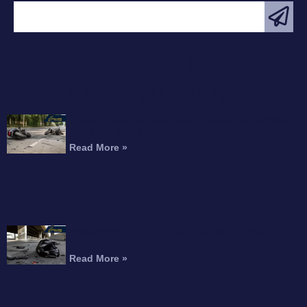
ARTÍCULO
DESTACADO
Choque Fatal de Motocicleta en la Interestatal
215 Mata a un Conductor
Read More »
Motociclista Muerto Tras Caer de un Paso
Elevado de la Autopista
Read More »