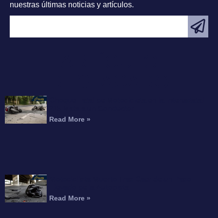
nuestras últimas noticias y artículos.
ARTÍCULO
DESTACADO
Choque Fatal de Motocicleta en la Interestatal
215 Mata a un Conductor
Read More »
Motociclista Muerto Tras Caer de un Paso
Elevado de la Autopista
Read More »