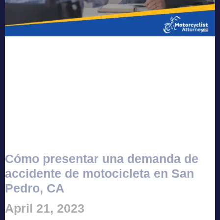
Cómo presentar una demanda de
accidente de motocicleta en San
Pedro, CA
April 21, 2023